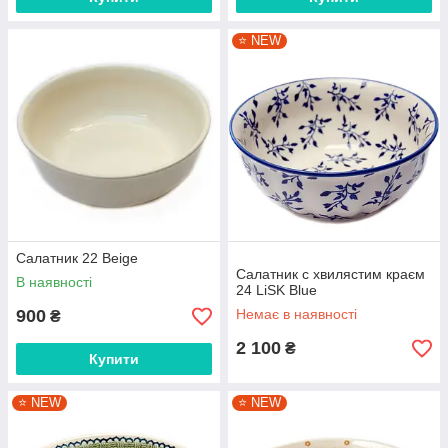
⭐️ NEW
Салатник 22 Beige
Салатник c хвилястим краєм
В наявності
24 LiSK Blue
900
Немає в наявності
₴
2 100
₴
Купити
⭐️ NEW
⭐️ NEW