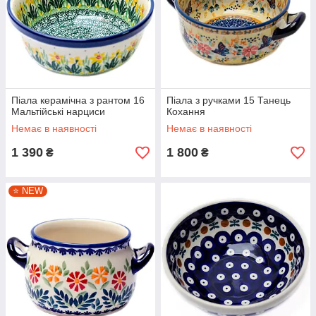
Піала керамічна з рантом 16
Піала з ручками 15 Танець
Мальтійські нарциси
Кохання
Немає в наявності
Немає в наявності
1 390
1 800
₴
₴
⭐️ NEW