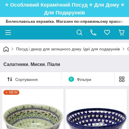
⭐️ Особливий Керамічний Посуд ⭐️ Для Дому ⭐️
Для Подарунків
Болеславська кераміка. Магазин по-справжньому красивого
Посуд і декор для затишного дому. Ідеї для подарунків
Салатники. Миски. Піали
Сортування
0
Фільтри
⭐️ NEW