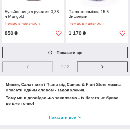
Бульйонниця з ручками 0,38
Піала керамічна 15,5
л Marigold
Вишеньки
Немає в наявності
Немає в наявності
850
1 170
₴
₴
Показати ще
1
/ 2
Миски, Салатники і Піали від Campo & Fiori Storе можна
описати одним словом - задоволення.
Тому ми відповідально заявляємо - їх багато не буває,
це вже точно!
Показати все
Краса = Якість - це все про них.
Ручна робота, біла глина, подглазурні фарби, не бояться