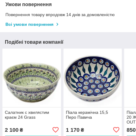
Умови повернення
Повернення товару впродовж 14 днів за домовленістю
Всі умови повернення
Подібні товари компанії
Салатник c хвилястим
Піала керамічна 15,5
Піал
краєм 24 Grass
Перо Павича
20 Ж
OUT
2 100
1 170
850
₴
₴