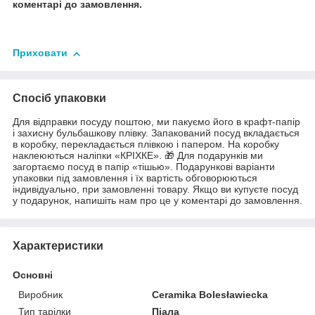
коментарі до замовлення.
Приховати
Спосіб упаковки
Для відправки посуду поштою, ми пакуємо його в крафт-папір
і захисну бульбашкову плівку. Запакований посуд вкладається
в коробку, перекладається плівкою і папером. На коробку
наклеюються наліпки «КРІХКЕ». 🎁 Для подарунків ми
загортаємо посуд в папір «тішью». Подарункові варіанти
упаковки під замовлення і їх вартість обговорюються
індивідуально, при замовленні товару. Якщо ви купуєте посуд
у подарунок, напишіть нам про це у коментарі до замовлення.
Характеристики
Основні
Виробник
Ceramika Bolesławiecka
Тип тарілки
Піала