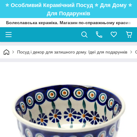
⭐️ Особливий Керамічний Посуд ⭐️ Для Дому ⭐️
Для Подарунків
Болеславська кераміка. Магазин по-справжньому красивого
Посуд і декор для затишного дому. Ідеї для подарунків