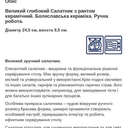
Опис
Великий глибокий Салатник з рантом
керамічний. Болеславська кераміка. Ручна
робота.
Діаметр 24,5 см, висота 9,5 см.
Великий зручний салатник.
Елегантний салатник - вишукане та функціональне рішення
сервірування столу. Має зручну форму, великий розмір,
місткий та універсальний у використанні.Крім подачі овочевих
та інших салатів, гарнірів та різноманітних гарячих страв, його
можна використовувати, наприклад, для замішування тіста і
для багатьох інших кулінарних процесів.
Особлива прикраса салатника – чудові візерунки ручного
розпису.Красива форма, шикарні орнаменти створюють
особливий настрій, прикрашають інтер'єр та роблять
ефектним сервірування столу.
Салатник підходить для щоденного використання та для свят.