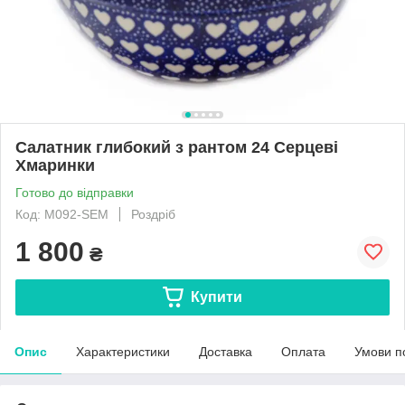
Салатник глибокий з рантом 24 Серцеві
Хмаринки
Готово до відправки
Код: M092-SEM
Роздріб
1 800
₴
Купити
Опис
Характеристики
Доставка
Оплата
Умови п