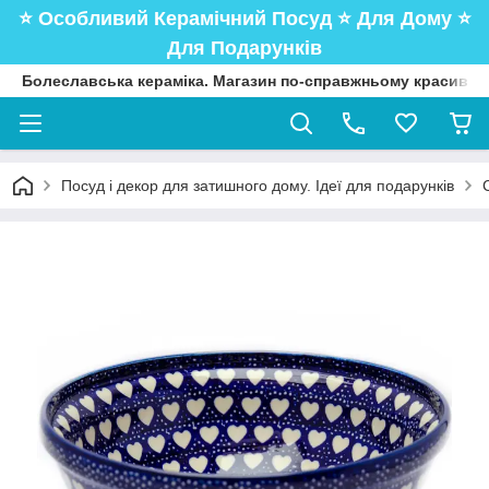
⭐️ Особливий Керамічний Посуд ⭐️ Для Дому ⭐️
Для Подарунків
Болеславська кераміка. Магазин по-справжньому красивого
Посуд і декор для затишного дому. Ідеї для подарунків