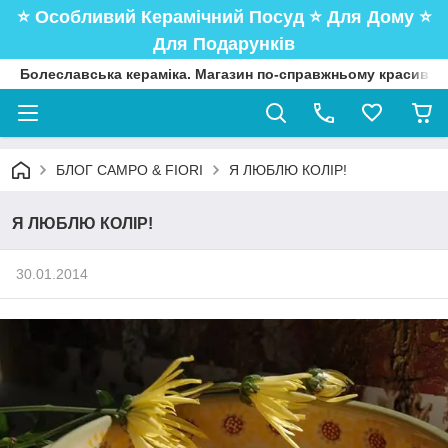
⭐️ Особливий Керамічний Посуд ⭐️ Для Дому ⭐️
Для Подарунків
Болеславська кераміка. Магазин по-справжньому красивого
БЛОГ CAMPO & FIORI
Я ЛЮБЛЮ КОЛІР!
Я ЛЮБЛЮ КОЛІР!
30.01.2014