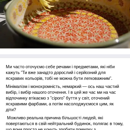
Ми часто оточуємо себе речами і предметами, які ніби
кажуть "Ти вже занадто дорослий і серйозний для
яскравих кольорів, тобі не можна бути легковажним".
Мінімалізм і монохромність, немаркий ― ось наш частий
вибір, і вибір нашого оточення. І в цей же час ми на час
відпочинку втікаємо з "сірого" буття у світ, оточений
яскравими фарбами, а потім насолоджуємося цим, як
діти?
Можливо реальна причина більшості людей, які
повертаються в свій нейтральний будинок, полягає в тому,
що вони просто не хочуть зробити помилку з