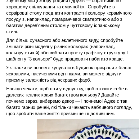
зручному місці збору родини і друзів ― соратників по
хорошому спілкування та смачної їжі. Спробуйте в
сервіровці столу поєднати контрастні кольору керамічного
посуду з, наприклад, помаранчевої скатертиною або з
багатим дерев'яним столом у чуттєвому іспанському
стилі.
Для більш сучасного або эклетичного виду, спробуйте
змішати різні моделі у різних кольорах (наприклад,
кольору стихій) або вибрати просту графічну структуру. І
шаблон у "3 кольори" буде працювати набагато краще.
Як тільки ви почнете купувати в будинок прикраси з більш
яскравими, насиченими відтінками, ви можете відчути
приємну залежність від яскравих фарб.
Навіщо чекати, щоб піти у відпустку, щоб оточити себе в
далеких теплих краях багатством кольору? Давайте
почнемо зараз, виберемо декор ― і почнемо! Адже є так
багато гарних речей, які тільки чекають вабливого погляду,
щоб зробити ваше життя приємніше і щасливішим.