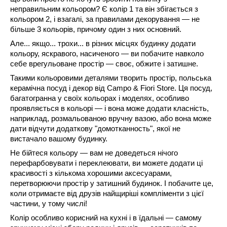
неправильним кольором? Є колір 1 та він збігається з
кольором 2, і взагалі, за правилами декорування ― не
більше 3 кольорів, причому один з них основний.
Але... якщо... трохи... в різних місцях будинку додати
кольору, яскравого, насиченого ― ви побачите навколо
себе врегульоване простір ― своє, обжите і затишне.
Такими кольоровими деталями творить простір, польська
керамічна посуд і декор від Campo & Fiori Store. Ця посуд,
багатогранна у своїх кольорах і моделях, особливо
проявляється в кольорі ― і вона може додати класність,
наприклад, розмальованою вручну вазою, або вона може
дати відчути додаткову "домотканность", якої не
вистачало вашому будинку.
Не бійтеся кольору ― вам не доведеться нічого
перефарбовувати і переклеювати, ви можете додати ці
красивості з кількома хорошими аксесуарами,
перетворюючи простір у затишний будинок. І побачите це,
коли отримаєте від друзів найщиріші компліменти з цієї
частини, у тому числі!
Колір особливо корисний на кухні і в їдальні ― самому