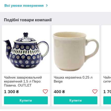
Всі умови повернення
Подібні товари компанії
Чайник заварювальний
Чашка керамічна 0,25 л
Чайн
керамічний 1,5 л Перо
Beige
сите
Павича. OUTLET
1 300
400
1 7
₴
₴
Купити
Купити