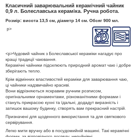
Класичний заварювальний керамічний чайник
0,9 л. Болеславська кераміка. Ручна робота.
Розмір: висота 13,5 см, діаметр 14 см. Обсяг 900 мл.
p>
<p>Чудовий чайник з Болеславської кераміки нагадує про
кращі традиції чаювання.
Керамічні чайники підсилюють природний аромат чаю і добре
зберігають тепло.
Крім відмінних властивостей кераміки для заварювання чаю,
ці чайники надзвичайно красиві.
Вони відрізняються яскравим ручним розписом,
оригінальними орнаментами, різноманітними формами і
стануть прикрасою кухні та їдальні, додадут виразність і
затишок вашому будинку, створять вам прекрасний настрій.
Призначені для щоденного використання та для святкового
сервірування.
Легко мити вручну або в посудомийній машині. Такі керамічні
форми, за відповідного догляду, неруйнівні.