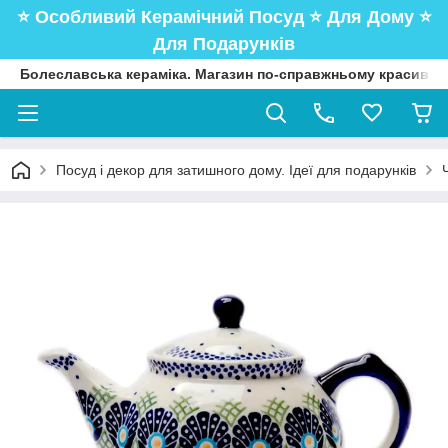
⭐️ Особливий Керамічний Посуд ⭐️ Для Дому ⭐️
Для Подарунків
Болеславська кераміка. Магазин по-справжньому красивого
Посуд і декор для затишного дому. Ідеї для подарунків