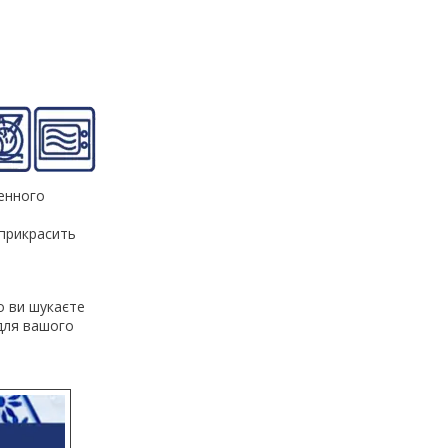
денного
 прикрасить
 ви шукаєте
 для вашого