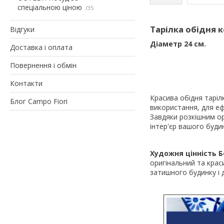
спеціальною ціною
35
Тарілка обідня 
Відгуки
Діаметр 24 см.
Доставка і оплата
Повернення і обмін
Контакти
Красива обідня таріл
Блог Campo Fiori
використання, для еф
Завдяки розкішним ор
інтер'єр вашого будин
Художня цінність Б
оригінальний та крас
затишного будинку і 