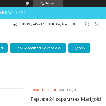
Кошик
БИРАЙТЕ ТУТ
+380 (98) 415-21-51
+380 (67) 404-80-94
ri
Про Болеславську кераміку
Відгуки
Немає в наявності
Код:
T132-JS14
Тарілка 24 керамічна Marigold