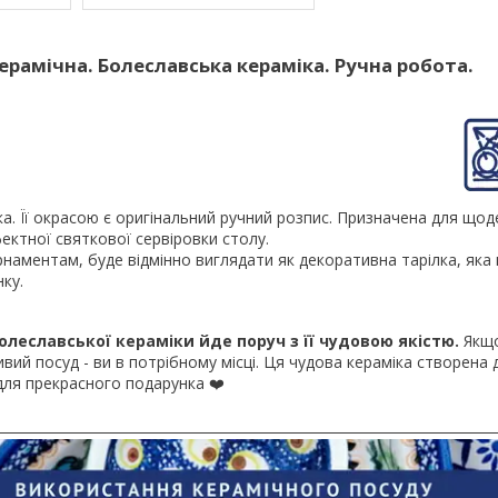
керамічна. Болеславська кераміка. Ручна робота.
ка. Її окрасою є оригінальний ручний розпис. Призначена для що
ектної святкової сервіровки столу.
наментам, буде відмінно виглядати як декоративна тарілка, яка
ку.
олеславської кераміки йде поруч з її чудовою якістю.
Якщо
ивий посуд - ви в потрібному місці. Ця чудова кераміка створена
для прекрасного подарунка ❤️