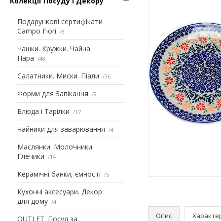
Колекції Посуду і Декору
Подарункові сертифікати
Campo Fiori
8
Чашки. Кружки. Чайна
Пара
48
Салатники. Миски. Піали
36
Форми для Запікання
9
Блюда і Тарілки
17
Чайники для заварювання
4
Маслянки. Молочники.
Глечики
14
Керамічні банки, ємності
5
Кухонні аксесуари. Декор
для дому
4
Опис
Характе
OUTLET. Посуд за