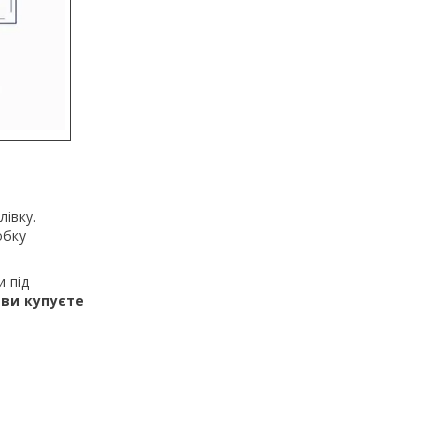
лівку.
обку
и під
ви купуєте