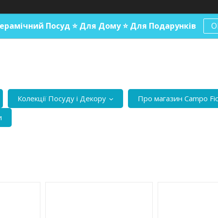
ерамічний Посуд ⭐️ Для Дому ⭐️ Для Подарунків
О
Колекції Посуду і Декору
Про магазин Campo Fio
и