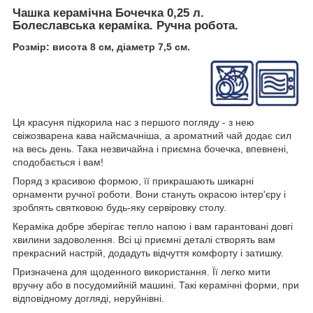
Чашка керамічна Бочечка 0,25 л.
Болеславська кераміка. Ручна робота.
Розмір: висота 8 см, діаметр 7,5 см.
Ця красуня підкорила нас з першого погляду - з нею
свіжозварена кава найсмачніша, а ароматний чай додає сил
на весь день. Така незвичайна і приємна бочечка, впевнені,
сподобається і вам!
Поряд з красивою формою, її прикрашають шикарні
орнаменти ручної роботи. Вони стануть окрасою інтер'єру і
зроблять святковою будь-яку сервіровку столу.
Кераміка добре зберігає тепло напою і вам гарантовані довгі
хвилини задоволення. Всі ці приємні деталі створять вам
прекрасний настрій, додадуть відчуття комфорту і затишку.
Призначена для щоденного використання. Її легко мити
вручну або в посудомийній машині. Такі керамічні форми, при
відповідному догляді, неруйнівні.