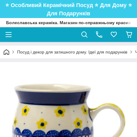
⭐️ Особливий Керамічний Посуд ⭐️ Для Дому ⭐️
Для Подарунків
Болеславська кераміка. Магазин по-справжньому красивого
Посуд і декор для затишного дому. Ідеї для подарунків