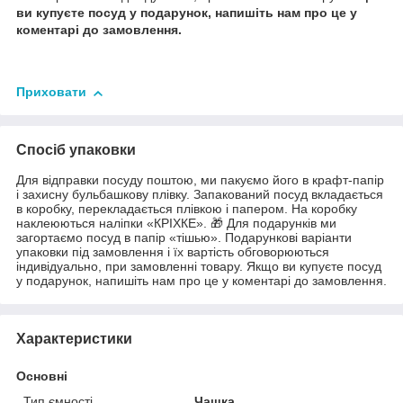
ви купуєте посуд у подарунок, напишіть нам про це у
коментарі до замовлення.
Приховати
Спосіб упаковки
Для відправки посуду поштою, ми пакуємо його в крафт-папір
і захисну бульбашкову плівку. Запакований посуд вкладається
в коробку, перекладається плівкою і папером. На коробку
наклеюються наліпки «КРІХКЕ». 🎁 Для подарунків ми
загортаємо посуд в папір «тішью». Подарункові варіанти
упаковки під замовлення і їх вартість обговорюються
індивідуально, при замовленні товару. Якщо ви купуєте посуд
у подарунок, напишіть нам про це у коментарі до замовлення.
Характеристики
Основні
Тип ємності
Чашка